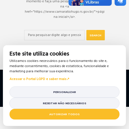
momento e faça uma pesquisa abaixo ou comece
na <a
href="https://www.camaratiohugo.rs.gov.br/">pági
na inicial</a>.
Este site utiliza cookies
Utilizamos cookies necessários para o funcionamento do site e,
mediante consentimento, cookies de estatística, funcionalidade e
marketing para melhorar sua experiência.
Política de Privacidade
Política de Cookies
Acessar o Portal LGPD e saber mais
Mapa do Site
Portal da Transparência
© 2026 Câmara de Vereadores de Tio Hugo/RS. Todos so
PERSONALIZAR
direitos reservados.
REJEITAR NÃO NECESSÁRIOS
AUTORIZAR TODOS