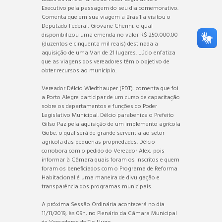
Executivo pela passagem do seu dia comemorativo.
Comenta que em sua viagem a Brasília visitou o
Deputado Federal, Giovane Cherini, o qual
disponibilizou uma emenda no valor R$ 250,000.00
(duzentos e cinquenta mil reais) destinada a
aquisição de uma Van de 21 lugares. Lúcio enfatiza
que as viagens dos vereadores têm o objetivo de
obter recursos ao município.
Vereador Délcio Wiedthauper (PDT): comenta que foi
a Porto Alegre participar de um curso de capacitação
sobre os departamentos e funções do Poder
Legislativo Municipal. Délcio parabeniza o Prefeito
Gilso Paz pela aquisição de um implemento agrícola
Gobe, o qual será de grande serventia ao setor
agrícola das pequenas propriedades. Délcio
corrobora com o pedido do Vereador Alex, pois
informar à Câmara quais foram os inscritos e quem
foram os beneficiados com o Programa de Reforma
Habitacional é uma maneira de divulgação e
transparência dos programas municipais.
A próxima Sessão Ordinária acontecerá no dia
11/11/2019, às 09h, no Plenário da Câmara Municipal