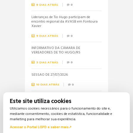
8 DIAS ATRÁS
0
Lideranças de Tio Hugo participam de
encontro regional da AVASB em Fontoura
Xavier
9 DIAS ATRÁS
0
INFORMATIVO DA CÂMARA DE
VEREADORES DE TIO HUGO/RS
9 DIAS ATRÁS
0
SESSÃO DE 27/07/2026
10 DIAS ATRÁS
0
Informações sobre a realização do próximo
Este site utiliza cookies
concurso público são solicitadas pela
vereadora Jéssica
Utilizamos cookies necessários para o funcionamento do site e,
mediante consentimento, cookies de estatística, funcionalidade e
18 DIAS ATRÁS
0
marketing para melhorar sua experiência.
Acessar o Portal LGPD e saber mais