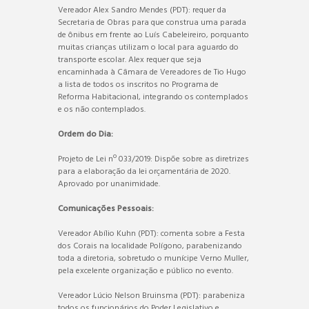
Vereador Alex Sandro Mendes (PDT): requer da
Secretaria de Obras para que construa uma parada
de ônibus em frente ao Luís Cabeleireiro, porquanto
muitas crianças utilizam o local para aguardo do
transporte escolar. Alex requer que seja
encaminhada à Câmara de Vereadores de Tio Hugo
a lista de todos os inscritos no Programa de
Reforma Habitacional, integrando os contemplados
e os não contemplados.
Ordem do Dia:
Projeto de Lei nº 033/2019: Dispõe sobre as diretrizes
para a elaboração da lei orçamentária de 2020.
Aprovado por unanimidade.
Comunicações Pessoais:
Vereador Abílio Kuhn (PDT): comenta sobre a Festa
dos Corais na localidade Polígono, parabenizando
toda a diretoria, sobretudo o munícipe Verno Muller,
pela excelente organização e público no evento.
Vereador Lúcio Nelson Bruinsma (PDT): parabeniza
todos os funcionários do Poder Legislativo e