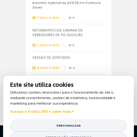
encontro regional da AVASB em Fontoura
Xavier
7 DIAS ATRÁS
0
INFORMATIVO DA CÂMARA DE
VEREADORES DE TIO HUGO/RS
7 DIAS ATRÁS
0
SESSÃO DE 27/07/2026
8 DIAS ATRÁS
0
Informações sobre a realização do próximo
Este site utiliza cookies
concurso público são solicitadas pela
vereadora Jéssica
Utilizamos cookies necessários para o funcionamento do site e,
mediante consentimento, cookies de estatística, funcionalidade e
16 DIAS ATRÁS
0
marketing para melhorar sua experiência.
Acessar o Portal LGPD e saber mais
PERSONALIZAR
Política de Privacidade
Política de Cookies
Mapa do Site
Portal da Transparência