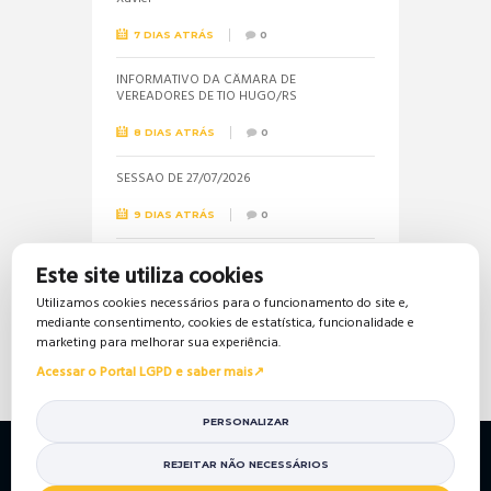
7 DIAS ATRÁS
0
INFORMATIVO DA CÂMARA DE
VEREADORES DE TIO HUGO/RS
8 DIAS ATRÁS
0
SESSÃO DE 27/07/2026
9 DIAS ATRÁS
0
Informações sobre a realização do próximo
Este site utiliza cookies
concurso público são solicitadas pela
vereadora Jéssica
Utilizamos cookies necessários para o funcionamento do site e,
mediante consentimento, cookies de estatística, funcionalidade e
17 DIAS ATRÁS
0
marketing para melhorar sua experiência.
Acessar o Portal LGPD e saber mais
PERSONALIZAR
Política de Privacidade
Política de Cookies
Mapa do Site
Portal da Transparência
REJEITAR NÃO NECESSÁRIOS