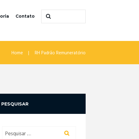
oria
Contato
Home
RH Padrão Remuneratório
PESQUISAR