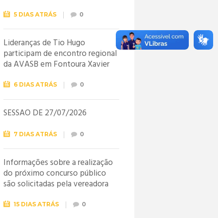
5 DIAS ATRÁS
0
Lideranças de Tio Hugo
participam de encontro regional
da AVASB em Fontoura Xavier
6 DIAS ATRÁS
0
SESSÃO DE 27/07/2026
7 DIAS ATRÁS
0
Informações sobre a realização
do próximo concurso público
são solicitadas pela vereadora
Jéssica
15 DIAS ATRÁS
0