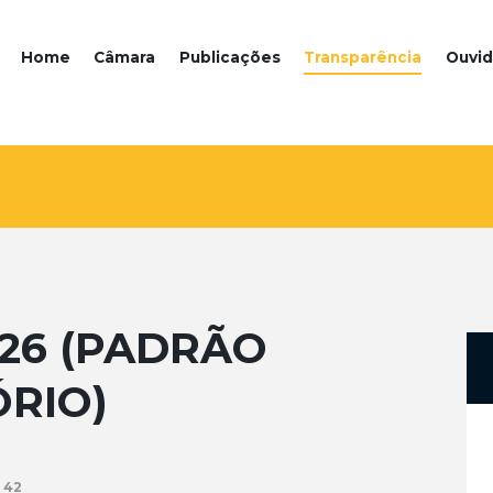
Home
Câmara
Publicações
Transparência
Ouvid
2026 (PADRÃO
RIO)
42