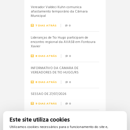
Vereador Valdeci Kuhn comunica
afastamento temporário da Câmara
Municipal
7 DIAS ATRÁS
0
Lideranças de Tio Hugo participam de
encontro regional da AVASB em Fontoura
Xavier
8 DIAS ATRÁS
0
INFORMATIVO DA CÂMARA DE
VEREADORES DE TIO HUGO/RS
8 DIAS ATRÁS
0
SESSÃO DE 27/07/2026
9 DIAS ATRÁS
0
Informações sobre a realização do próximo
Este site utiliza cookies
concurso público são solicitadas pela
vereadora Jéssica
Utilizamos cookies necessários para o funcionamento do site e,