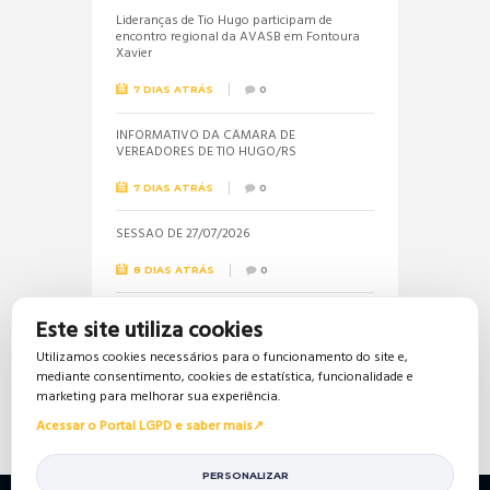
Lideranças de Tio Hugo participam de
encontro regional da AVASB em Fontoura
Xavier
7 DIAS ATRÁS
0
INFORMATIVO DA CÂMARA DE
VEREADORES DE TIO HUGO/RS
7 DIAS ATRÁS
0
SESSÃO DE 27/07/2026
8 DIAS ATRÁS
0
Informações sobre a realização do próximo
Este site utiliza cookies
concurso público são solicitadas pela
vereadora Jéssica
Utilizamos cookies necessários para o funcionamento do site e,
mediante consentimento, cookies de estatística, funcionalidade e
16 DIAS ATRÁS
0
marketing para melhorar sua experiência.
Acessar o Portal LGPD e saber mais
PERSONALIZAR