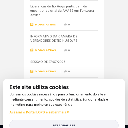
Lideranças de Tio Hugo participam de
encontro regional da AVASB em Fontoura
Xavier
8 DIAS ATRÁS
0
INFORMATIVO DA CÂMARA DE
VEREADORES DE TIO HUGO/RS
8 DIAS ATRÁS
0
SESSÃO DE 27/07/2026
9 DIAS ATRÁS
0
Informações sobre a realização do próximo
Este site utiliza cookies
concurso público são solicitadas pela
vereadora Jéssica
Utilizamos cookies necessários para o funcionamento do site e,
mediante consentimento, cookies de estatística, funcionalidade e
17 DIAS ATRÁS
0
marketing para melhorar sua experiência.
Acessar o Portal LGPD e saber mais
PERSONALIZAR