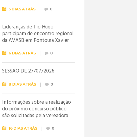
5 DIAS ATRÁS
0
Lideranças de Tio Hugo
participam de encontro regional
da AVASB em Fontoura Xavier
6 DIAS ATRÁS
0
SESSÃO DE 27/07/2026
8 DIAS ATRÁS
0
Informações sobre a realização
do próximo concurso público
são solicitadas pela vereadora
Jéssica
16 DIAS ATRÁS
0