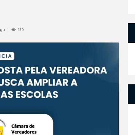
ugo
130