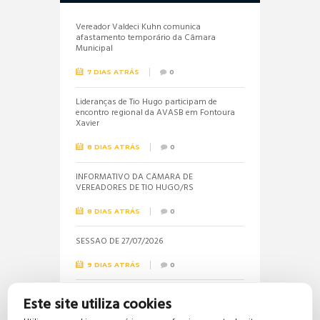
Vereador Valdeci Kuhn comunica
afastamento temporário da Câmara
Municipal
7 DIAS ATRÁS
0
Lideranças de Tio Hugo participam de
encontro regional da AVASB em Fontoura
Xavier
8 DIAS ATRÁS
0
INFORMATIVO DA CÂMARA DE
VEREADORES DE TIO HUGO/RS
8 DIAS ATRÁS
0
SESSÃO DE 27/07/2026
9 DIAS ATRÁS
0
Informações sobre a realização do próximo
Este site utiliza cookies
concurso público são solicitadas pela
vereadora Jéssica