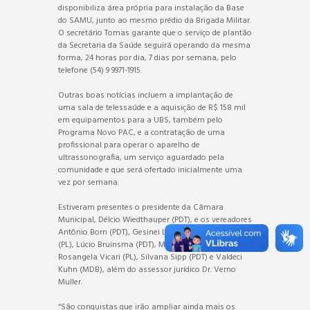
disponibiliza área própria para instalação da Base
do SAMU, junto ao mesmo prédio da Brigada Militar.
O secretário Tomas garante que o serviço de plantão
da Secretaria da Saúde seguirá operando da mesma
forma, 24 horas por dia, 7 dias por semana, pelo
telefone (54) 9 9971-1915.
Outras boas notícias incluem a implantação de
uma sala de telessaúde e a aquisição de R$ 158 mil
em equipamentos para a UBS, também pelo
Programa Novo PAC, e a contratação de uma
profissional para operar o aparelho de
ultrassonografia, um serviço aguardado pela
comunidade e que será ofertado inicialmente uma
vez por semana.
Estiveram presentes o presidente da Câmara
Municipal, Délcio Wiedthauper (PDT), e os vereadores
Antônio Born (PDT), Gesinei Leite (PL), Jéssica Muller
(PL), Lúcio Bruinsma (PDT), Milton Rhenehermer (PL),
Rosangela Vicari (PL), Silvana Sipp (PDT) e Valdeci
Kuhn (MDB), além do assessor jurídico Dr. Verno
Muller.
“São conquistas que irão ampliar ainda mais os