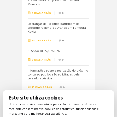
afastamento temporário da Câmara
Municipal
5 DIAS ATRÁS
0
Lideranças de Tio Hugo participam de
encontro regional da AVASB em Fontoura
Xavier
6 DIAS ATRÁS
0
SESSÃO DE 27/07/2026
7 DIAS ATRÁS
0
Informações sobre a realização do próximo
concurso público são solicitadas pela
vereadora Jéssica
15 DIAS ATRÁS
0
Este site utiliza cookies
Vereadora Jéssica solicita lista dos
beneficiários do Bolsa Família
Utilizamos cookies necessários para o funcionamento do site e,
mediante consentimento, cookies de estatística, funcionalidade e
15 DIAS ATRÁS
0
marketing para melhorar sua experiência.