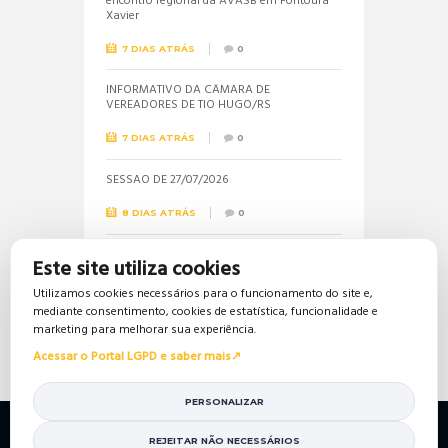
encontro regional da AVASB em Fontoura
Xavier
7 DIAS ATRÁS
0
INFORMATIVO DA CÂMARA DE
VEREADORES DE TIO HUGO/RS
7 DIAS ATRÁS
0
SESSÃO DE 27/07/2026
8 DIAS ATRÁS
0
Informações sobre a realização do próximo
Este site utiliza cookies
concurso público são solicitadas pela
vereadora Jéssica
Utilizamos cookies necessários para o funcionamento do site e,
mediante consentimento, cookies de estatística, funcionalidade e
16 DIAS ATRÁS
0
marketing para melhorar sua experiência.
Acessar o Portal LGPD e saber mais
PERSONALIZAR
Política de Privacidade
Política de Cookies
Mapa do Site
Portal da Transparência
REJEITAR NÃO NECESSÁRIOS