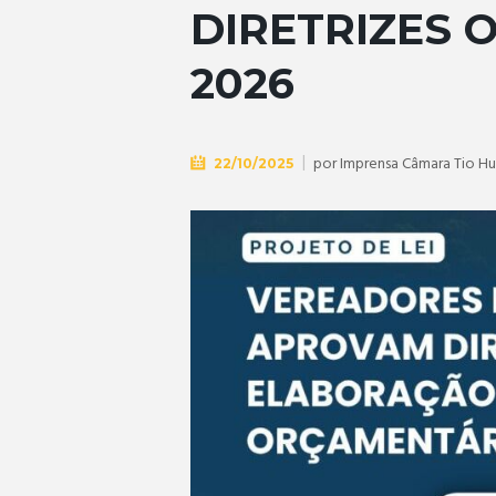
DIRETRIZES 
2026
por
Imprensa Câmara Tio H
22/10/2025