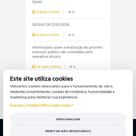
Xavier
6 DIAS ATRÁS
0
SESSÃO DE 27/07/2026
8 DIAS ATRÁS
0
Informações sobre a realização do próximo
concurso público são solicitadas pela
vereadora Jéssica
16 DIAS ATRÁS
0
Este site utiliza cookies
Vereadora Jéssica solicita lista dos
beneficiários do Bolsa Família
Utilizamos cookies necessários para o funcionamento do site e,
mediante consentimento, cookies de estatística, funcionalidade e
16 DIAS ATRÁS
0
marketing para melhorar sua experiência.
Acessar o Portal LGPD e saber mais
PERSONALIZAR
Política de Privacidade
Política de Cookies
Mapa do Site
Portal da Transparência
REJEITAR NÃO NECESSÁRIOS