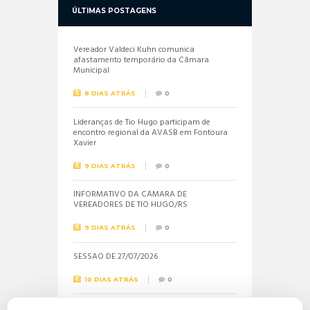
ÚLTIMAS POSTAGENS
Vereador Valdeci Kuhn comunica
afastamento temporário da Câmara
Municipal
8 DIAS ATRÁS
0
Lideranças de Tio Hugo participam de
encontro regional da AVASB em Fontoura
Xavier
9 DIAS ATRÁS
0
INFORMATIVO DA CÂMARA DE
VEREADORES DE TIO HUGO/RS
9 DIAS ATRÁS
0
SESSÃO DE 27/07/2026
10 DIAS ATRÁS
0
Informações sobre a realização do próximo