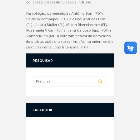
políticas públicas de cuidado e inclusão.
Na votação, os vereadores Antônio Born (PDT),
Delcio Wiedthauper (PDT), Gesinei Antunes Leite
(PL), Jéssica Muller (PL), Milton Rhenehermer (PL),
Rosângela Vicari (PL), Silvana Cardoso Sipp (PDT) e
Valdeci Kuhn (MDB) votaram a favor da aprovação
do projeto, após o texto ser incluído na ordem do dia
pelo presidente Lúcio Bruinsma (PDT).
PESQUISAR
FACEBOOK