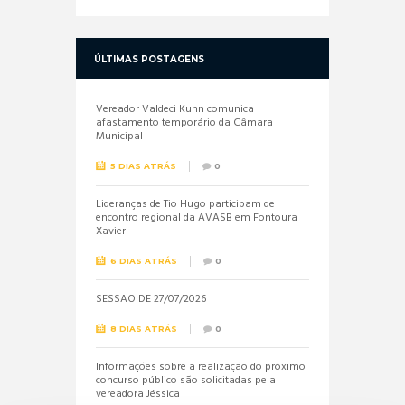
ÚLTIMAS POSTAGENS
Vereador Valdeci Kuhn comunica
afastamento temporário da Câmara
Municipal
5 DIAS ATRÁS
0
Lideranças de Tio Hugo participam de
encontro regional da AVASB em Fontoura
Xavier
6 DIAS ATRÁS
0
SESSÃO DE 27/07/2026
8 DIAS ATRÁS
0
Informações sobre a realização do próximo
concurso público são solicitadas pela
vereadora Jéssica