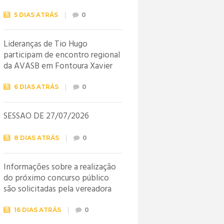
5 DIAS ATRÁS
0
Lideranças de Tio Hugo
participam de encontro regional
da AVASB em Fontoura Xavier
6 DIAS ATRÁS
0
SESSÃO DE 27/07/2026
8 DIAS ATRÁS
0
Informações sobre a realização
do próximo concurso público
são solicitadas pela vereadora
Jéssica
16 DIAS ATRÁS
0