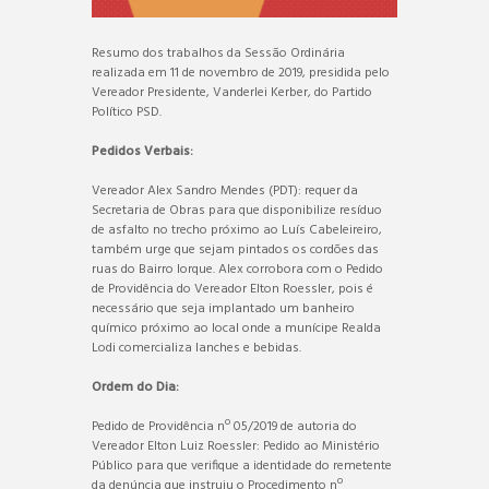
Resumo dos trabalhos da Sessão Ordinária
realizada em 11 de novembro de 2019, presidida pelo
Vereador Presidente, Vanderlei Kerber, do Partido
Político PSD.
Pedidos Verbais:
Vereador Alex Sandro Mendes (PDT): requer da
Secretaria de Obras para que disponibilize resíduo
de asfalto no trecho próximo ao Luís Cabeleireiro,
também urge que sejam pintados os cordões das
ruas do Bairro Iorque. Alex corrobora com o Pedido
de Providência do Vereador Elton Roessler, pois é
necessário que seja implantado um banheiro
químico próximo ao local onde a munícipe Realda
Lodi comercializa lanches e bebidas.
Ordem do Dia:
Pedido de Providência nº 05/2019 de autoria do
Vereador Elton Luiz Roessler: Pedido ao Ministério
Público para que verifique a identidade do remetente
da denúncia que instruiu o Procedimento nº