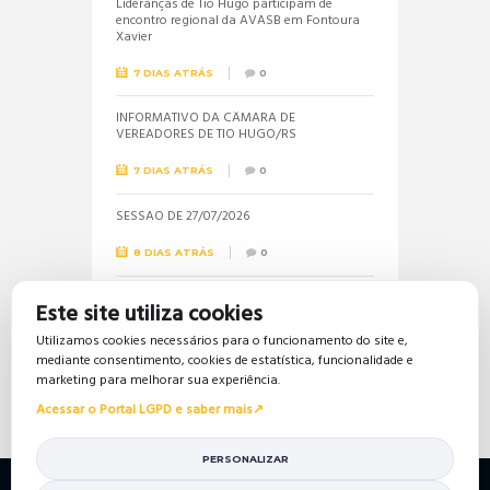
Lideranças de Tio Hugo participam de
encontro regional da AVASB em Fontoura
Xavier
7 DIAS ATRÁS
0
INFORMATIVO DA CÂMARA DE
VEREADORES DE TIO HUGO/RS
7 DIAS ATRÁS
0
SESSÃO DE 27/07/2026
8 DIAS ATRÁS
0
Informações sobre a realização do próximo
Este site utiliza cookies
concurso público são solicitadas pela
vereadora Jéssica
Utilizamos cookies necessários para o funcionamento do site e,
mediante consentimento, cookies de estatística, funcionalidade e
16 DIAS ATRÁS
0
marketing para melhorar sua experiência.
Acessar o Portal LGPD e saber mais
PERSONALIZAR
Política de Privacidade
Política de Cookies