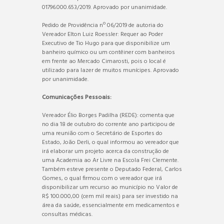
01796.000.653/2019. Aprovado por unanimidade.
Pedido de Providência nº 06/2019 de autoria do
Vereador Elton Luiz Roessler: Requer ao Poder
Executivo de Tio Hugo para que disponibilize um
banheiro químico ou um contêiner com banheiros
em frente ao Mercado Cimarosti, pois o local é
utilizado para lazer de muitos munícipes. Aprovado
por unanimidade.
Comunicações Pessoais:
Vereador Élio Borges Padilha (REDE): comenta que
no dia 18 de outubro do corrente ano participou de
uma reunião com o Secretário de Esportes do
Estado, João Derli, o qual informou ao vereador que
irá elaborar um projeto acerca da construção de
uma Academia ao Ar Livre na Escola Frei Clemente.
Também esteve presente o Deputado Federal, Carlos
Gomes, o qual firmou com o vereador que irá
disponibilizar um recurso ao município no Valor de
R$ 100.000,00 (cem mil reais) para ser investido na
área da saúde, essencialmente em medicamentos e
consultas médicas.