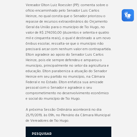
Vereador Elton Luiz Roessler (PP): comenta sobre o
ofício encaminhado pelo Senador Luis Carlos
Heinze, no qual consta que o Senador priorizou o
repasse de recursos extraordinários do Orçamento
Geral da União para o município de Tio Hugo, no
valor de R$ 274.050,00 (duzentos e setenta e quatro
mil e cinquenta reais), o qual é destinado a um novo
ônibus escolar, ressalta-se que o município não
precisará arcar com nenhum valor em contrapartida.
Elton agradece ao apoio do Senador Luis Carlos
Heinze, pois ele sempre defendeu e amparou o
município, principalmente no setor da agricultura e
educação. Elton parabeniza a atuação do Senador
Heinze em seu partido no município, na Câmara
Federal e no Estado. Elton enfatiza sua amizade
pessoal com o Senador e agradece o seu
comprometimento no desenvolvimento econômico
e social do município de Tio Hugo.
A próxima Sessão Ordinária acontecerá no dia
25/11/2019, às 09h, no Plenário da Câmara Municipal
de Vereadores de Tio Hugo.
PESQUISAR