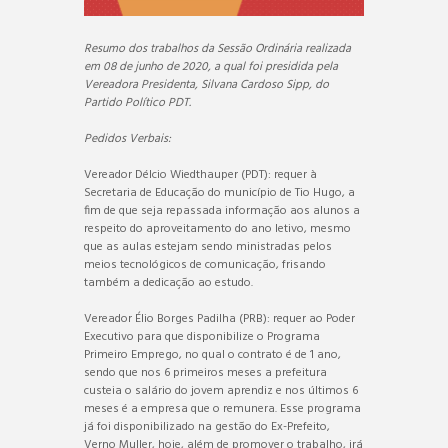
Resumo dos trabalhos da Sessão Ordinária realizada
em 08 de junho de 2020, a qual foi presidida pela
Vereadora Presidenta, Silvana Cardoso Sipp, do
Partido Político PDT.
Pedidos Verbais:
Vereador Délcio Wiedthauper (PDT): requer à
Secretaria de Educação do município de Tio Hugo, a
fim de que seja repassada informação aos alunos a
respeito do aproveitamento do ano letivo, mesmo
que as aulas estejam sendo ministradas pelos
meios tecnológicos de comunicação, frisando
também a dedicação ao estudo.
Vereador Élio Borges Padilha (PRB): requer ao Poder
Executivo para que disponibilize o Programa
Primeiro Emprego, no qual o contrato é de 1 ano,
sendo que nos 6 primeiros meses a prefeitura
custeia o salário do jovem aprendiz e nos últimos 6
meses é a empresa que o remunera. Esse programa
já foi disponibilizado na gestão do Ex-Prefeito,
Verno Muller, hoje, além de promover o trabalho, irá