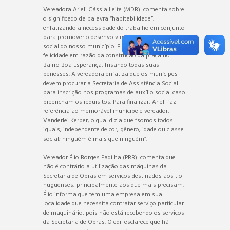
Vereadora Arieli Cássia Leite (MDB): comenta sobre
o significado da palavra “habitabilidade”,
enfatizando a necessidade do trabalho em conjunto
para promover o desenvolvimento econômico e
social do nosso município. Ela expressa sua
felicidade em razão da construção da praça no
Bairro Boa Esperança, frisando todas suas
benesses. A vereadora enfatiza que os munícipes
devem procurar a Secretaria de Assistência Social
para inscrição nos programas de auxílio social caso
preencham os requisitos. Para finalizar, Arieli faz
referência ao memorável munícipe e vereador,
Vanderlei Kerber, o qual dizia que “somos todos
iguais, independente de cor, gênero, idade ou classe
social; ninguém é mais que ninguém”.
Vereador Élio Borges Padilha (PRB): comenta que
não é contrário a utilização das máquinas da
Secretaria de Obras em serviços destinados aos tio-
huguenses, principalmente aos que mais precisam.
Élio informa que tem uma empresa em sua
localidade que necessita contratar serviço particular
de maquinário, pois não está recebendo os serviços
da Secretaria de Obras. O edil esclarece que há