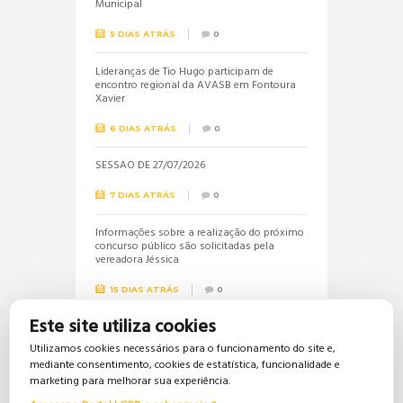
Municipal
5 DIAS ATRÁS
0
Lideranças de Tio Hugo participam de
encontro regional da AVASB em Fontoura
Xavier
6 DIAS ATRÁS
0
SESSÃO DE 27/07/2026
7 DIAS ATRÁS
0
Informações sobre a realização do próximo
concurso público são solicitadas pela
vereadora Jéssica
15 DIAS ATRÁS
0
Este site utiliza cookies
Vereadora Jéssica solicita lista dos
beneficiários do Bolsa Família
Utilizamos cookies necessários para o funcionamento do site e,
mediante consentimento, cookies de estatística, funcionalidade e
15 DIAS ATRÁS
0
marketing para melhorar sua experiência.