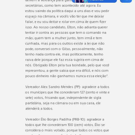
deixem a vereança para ganhar mais nas
secretárias, como tem acontecido até agora. Eu
estou saindo da política daqui a uns dias e vou pedir
espaço na câmara, e vocês vão ter que me deixar
falar, e eu vou deitar e rolar em cima de quem fizer
isso. Ao nosso candidato, Elton, não adianta querer
tentar ir contra as pessoas que tem o comando na
mão, quem tem a mulher junto, tem irmã e tem
cunhada, mas para os outros existe a lei que não
pode; conversei com o Gilso, pessoalmente, não
tenho nada contra ele, mas politicamente, tenho
raiva dele porque ele faz essa sujeira em cima de
nós. Obrigado Elton pela tua bondade, pelo que você
representou, a gente sabia que era difícil, e nós com
pouco dinheiro não ganhamos nunca essa eleição”.
Vereador Alex Sandro Mendes (PP): agradece a todos
os munícipes que lhe concederam 127 (cento e vinte e
sete) votos, frisando que, independente de sigla
partidária, seja na câmara ou em sua casa, ele
atenderá a todos.
Vereador Élio Borges Padilha (PRB-10): agradece a
todos que lhe concederam 100 (cem) votos. Élio se
considera o mais votado, porque todos os votos que