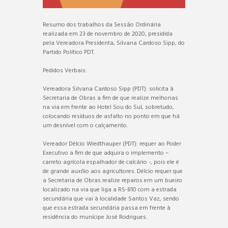
Resumo dos trabalhos da Sessão Ordinária
realizada em 23 de novembro de 2020, presidida
pela Vereadora Presidenta, Silvana Cardoso Sipp, do
Partido Político PDT.
Pedidos Verbais:
Vereadora Silvana Cardoso Sipp (PDT): solicita à
Secretaria de Obras a fim de que realize melhorias
na via em frente ao Hotel Sou do Sul, sobretudo,
colocando resíduos de asfalto no ponto em que há
um desnível com o calçamento.
Vereador Délcio Wiedthauper (PDT): requer ao Poder
Executivo a fim de que adquira o implemento –
carreto agrícola espalhador de calcário -, pois ele é
de grande auxílio aos agricultores. Délcio requer que
a Secretaria de Obras realize reparos em um bueiro
localizado na via que liga a RS-810 com a estrada
secundária que vai à localidade Santos Vaz, sendo
que essa estrada secundária passa em frente à
residência do munícipe José Rodrigues.