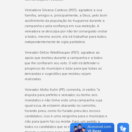
Vereadora Silvana Cardoso (PDT): agradece a sua
família, amigos e, principalmente, a Deus, pelo bom
acolhimento da população tio-huguense durante a
campanha e pela confiança em sua reeleição. A
vereadora se desculpa por não ter conseguido visitar
a todos, mesmo assim, ela irá trabalhar para todos,
independentemente de sigla partidária.
Vereador Délcio Wiedthauper (PDT): agradece ao
apoio que recebeu durante a campanha e a todos
que lhe confiaram seu voto. O edil irá defender o
progresso do município e lutar para que todas as
demandas e sugestões que recebeu sejam
realizadas.
Vereador Abílio Kuhn (PP): comenta,
in verbis:
“a
disputa para prefeito e vereador; eu tenho seis
mandatos e não tinha visto uma campanha suja
igual essa, de estarem atacando no caminho,
furando pneu, como foi furado pneu dos nossos
candidatos; isso é uma vergonha para o município e
não para quem faz ou recebe. Faço um pedido a
todos os candidatos que se elegeram para que não