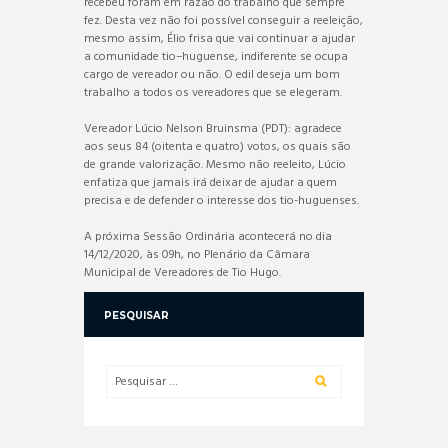
recebeu foram em razão do trabalho que sempre
fez. Desta vez não foi possível conseguir a reeleição,
mesmo assim, Élio frisa que vai continuar a ajudar
a comunidade tio–huguense, indiferente se ocupa
cargo de vereador ou não. O edil deseja um bom
trabalho a todos os vereadores que se elegeram.
Vereador Lúcio Nelson Bruinsma (PDT): agradece
aos seus 84 (oitenta e quatro) votos, os quais são
de grande valorização. Mesmo não reeleito, Lúcio
enfatiza que jamais irá deixar de ajudar a quem
precisa e de defender o interesse dos tio-huguenses.
A próxima Sessão Ordinária acontecerá no dia
14/12/2020, às 09h, no Plenário da Câmara
Municipal de Vereadores de Tio Hugo.
PESQUISAR