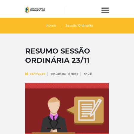
Home
Sessão Ordinária
RESUMO SESSÃO
ORDINÁRIA 23/11
por
Câmara Tio Hugo
211
26/11/2020