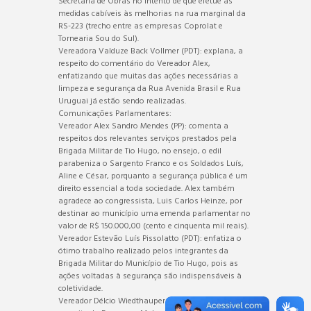
Secretaria de Obras no intento de que efetue as
medidas cabíveis às melhorias na rua marginal da
RS-223 (trecho entre as empresas Coprolat e
Tornearia Sou do Sul).
Vereadora Valduze Back Vollmer (PDT): explana, a
respeito do comentário do Vereador Alex,
enfatizando que muitas das ações necessárias a
limpeza e segurança da Rua Avenida Brasil e Rua
Uruguai já estão sendo realizadas.
Comunicações Parlamentares:
Vereador Alex Sandro Mendes (PP): comenta a
respeitos dos relevantes serviços prestados pela
Brigada Militar de Tio Hugo, no ensejo, o edil
parabeniza o Sargento Franco e os Soldados Luís,
Aline e César, porquanto a segurança pública é um
direito essencial a toda sociedade. Alex também
agradece ao congressista, Luis Carlos Heinze, por
destinar ao município uma emenda parlamentar no
valor de R$ 150.000,00 (cento e cinquenta mil reais).
Vereador Estevão Luís Pissolatto (PDT): enfatiza o
ótimo trabalho realizado pelos integrantes da
Brigada Militar do Município de Tio Hugo, pois as
ações voltadas à segurança são indispensáveis à
coletividade.
Vereador Délcio Wiedthauper (PDT): comenta a