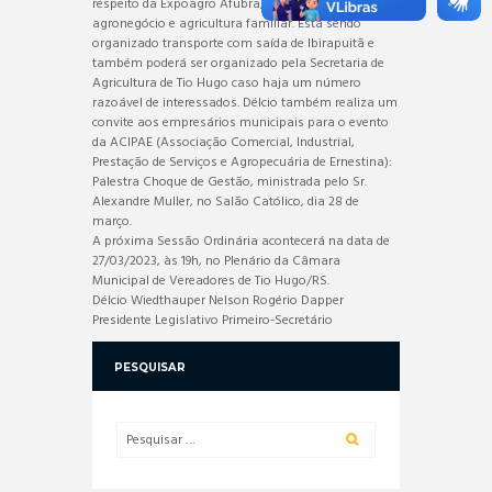
respeito da Expoagro Afubra, a qual é voltada ao
agronegócio e agricultura familiar. Está sendo
organizado transporte com saída de Ibirapuitã e
também poderá ser organizado pela Secretaria de
Agricultura de Tio Hugo caso haja um número
razoável de interessados. Délcio também realiza um
convite aos empresários municipais para o evento
da ACIPAE (Associação Comercial, Industrial,
Prestação de Serviços e Agropecuária de Ernestina):
Palestra Choque de Gestão, ministrada pelo Sr.
Alexandre Muller, no Salão Católico, dia 28 de
março.
A próxima Sessão Ordinária acontecerá na data de
27/03/2023, às 19h, no Plenário da Câmara
Municipal de Vereadores de Tio Hugo/RS.
Délcio Wiedthauper Nelson Rogério Dapper
Presidente Legislativo Primeiro-Secretário
PESQUISAR