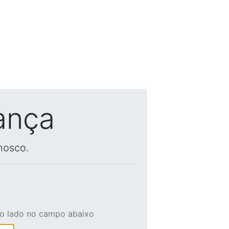
ança
nosco.
ao lado no campo abaixo