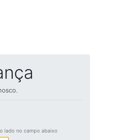
ança
nosco.
ao lado no campo abaixo