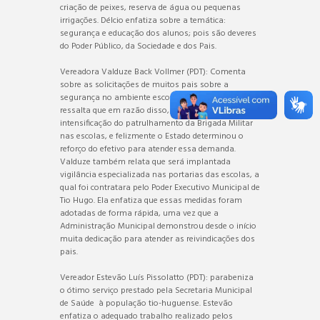
criação de peixes, reserva de água ou pequenas
irrigações. Délcio enfatiza sobre a temática:
segurança e educação dos alunos; pois são deveres
do Poder Público, da Sociedade e dos Pais.
Vereadora Valduze Back Vollmer (PDT): Comenta
sobre as solicitações de muitos pais sobre a
segurança no ambiente escolar. A parlamentar
ressalta que em razão disso, foi solicitado uma
intensificação do patrulhamento da Brigada Militar
nas escolas, e felizmente o Estado determinou o
reforço do efetivo para atender essa demanda.
Valduze também relata que será implantada
vigilância especializada nas portarias das escolas, a
qual foi contratara pelo Poder Executivo Municipal de
Tio Hugo. Ela enfatiza que essas medidas foram
adotadas de forma rápida, uma vez que a
Administração Municipal demonstrou desde o início
muita dedicação para atender as reivindicações dos
pais.
Vereador Estevão Luís Pissolatto (PDT): parabeniza
o ótimo serviço prestado pela Secretaria Municipal
de Saúde à população tio-huguense. Estevão
enfatiza o adequado trabalho realizado pelos