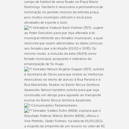
campo de futebol de areia fixado na Praça Maria
Doehrings. Também é necessária a permanência de
iluminação no período noturno da referida praça,
pois muitos munícipes utilizam o local para
atividades de esporte e lazer.
Vereadora Valduze Back Vollmer (PDT): sugere
ao Poder Executivo para que seja alterada a lei
municipal referente aos feriados municipais, a qual
necessita que sejam adicionadas as datas omissas
aos feriados que a lei dispõe (02/02 e 31/10). Do
mesmo modo, a inclusão da data (16/04) como
feriado municipal, porquanto é indicativo da
emancipação de Tio Hugo.
Vereador Nelson Rogério Dapper (PDT): solicita
à Secretaria de Obras para que realize as melhorias
necessárias no trecho de acesso à Rua Paraná e à
Rua Maranhão, fixadas no Bairro Nossa Senhora
Aparecida. Nelson também solicita para que seja
construído um abrigo para aguardo ao transporte
escolar no Bairro Nossa Senhora Aparecida.
Comunicações Parlamentares:
Vereador Valdeci Kuhn (MDB): explana que o
Deputado Federal, Márcio Biolchi (MDB), oficiou o
Vice-Prefeito, Geder Follmer, na data de 05/05/2023,
a respeito do empenho de um recurso no valor de R$