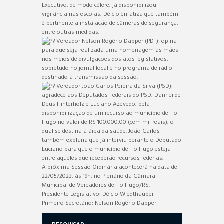
Executivo, de modo célere, já disponibilizou
vigilância nas escolas, Délcio enfatiza que também
é pertinente a instalação de câmeras de segurança,
entre outras medidas.
Vereador Nelson Rogério Dapper (PDT): opina
para que seja realizada uma homenagem às mães
nos meios de divulgações dos atos legislativos,
sobretudo no jornal local e no programa de rádio
destinado à transmissão da sessão.
Vereador João Carlos Pereira da Silva (PSD):
agradece aos Deputados Federais do PSD, Danrlei de
Deus Hinterholz e Luciano Azevedo, pela
disponibilização de um recurso ao município de Tio
Hugo no valor de R$ 100.000,00 (cem mil reais), o
qual se destina à área da saúde. João Carlos
também explana que já interviu perante o Deputado
Luciano para que o município de Tio Hugo esteja
entre aqueles que receberão recursos federias.
A próxima Sessão Ordinária acontecerá na data de
22/05/2023, às 19h, no Plenário da Câmara
Municipal de Vereadores de Tio Hugo/RS.
Presidente Legislativo: Délcio Wiedthauper
Primeiro Secretário: Nelson Rogério Dapper