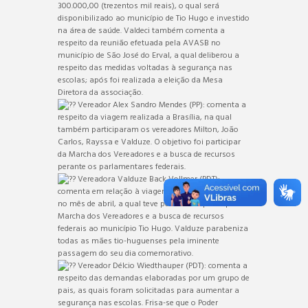
300.000,00 (trezentos mil reais), o qual será
disponibilizado ao município de Tio Hugo e investido
na área de saúde. Valdeci também comenta a
respeito da reunião efetuada pela AVASB no
município de São José do Erval, a qual deliberou a
respeito das medidas voltadas à segurança nas
escolas; após foi realizada a eleição da Mesa
Diretora da associação.
Vereador Alex Sandro Mendes (PP): comenta a
respeito da viagem realizada a Brasília, na qual
também participaram os vereadores Milton, João
Carlos, Rayssa e Valduze. O objetivo foi participar
da Marcha dos Vereadores e a busca de recursos
perante os parlamentares federais.
Vereadora Valduze Back Vollmer (PDT):
comenta em relação à viagem a Brasília realizada
no mês de abril, a qual teve por intento participar da
Marcha dos Vereadores e a busca de recursos
federais ao município Tio Hugo. Valduze parabeniza
todas as mães tio-huguenses pela iminente
passagem do seu dia comemorativo.
Vereador Délcio Wiedthauper (PDT): comenta a
respeito das demandas elaboradas por um grupo de
pais, as quais foram solicitadas para aumentar a
segurança nas escolas. Frisa-se que o Poder