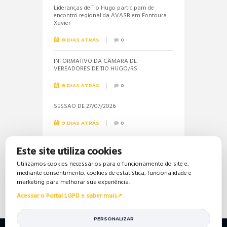
Lideranças de Tio Hugo participam de
encontro regional da AVASB em Fontoura
Xavier
8 DIAS ATRÁS
0
INFORMATIVO DA CÂMARA DE
VEREADORES DE TIO HUGO/RS
8 DIAS ATRÁS
0
SESSÃO DE 27/07/2026
9 DIAS ATRÁS
0
Informações sobre a realização do próximo
Este site utiliza cookies
concurso público são solicitadas pela
vereadora Jéssica
Utilizamos cookies necessários para o funcionamento do site e,
mediante consentimento, cookies de estatística, funcionalidade e
18 DIAS ATRÁS
0
marketing para melhorar sua experiência.
Acessar o Portal LGPD e saber mais
PERSONALIZAR