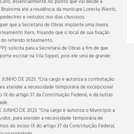
oro, essencialmente no ponto que vai desde a
 Bruinsma até a residência da munícipe Loresta Wents,
e pedestres e veículos nos dias chuvosos.
uer que a Secretaria de Obras implante uma lixeira
oteamento Kern, frisando que o local de sua fixação
s do referido loteamento.
: solicita para a Secretaria de Obras a fim de que
orte escolar na Vila Sippel, pois ele será de grande
JUNHO DE 2023. “Cria cargo e autoriza a contratação
ra atender a necessidade temporária de excepcional
o IX do artigo 37 da Constituição Federal, e dá outras
ade.
JUNHO DE 2023. “Cria cargo e autoriza o Município a
idor, para atender a necessidade temporária de
mos do inciso IX do artigo 37 da Constituição Federal,
or unanimidade.