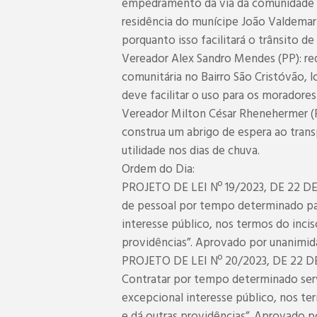
empedramento da via da comunidade L
residência do munícipe João Valdemar
porquanto isso facilitará o trânsito d
Vereador Alex Sandro Mendes (PP): req
comunitária no Bairro São Cristóvão, l
deve facilitar o uso para os moradore
Vereador Milton César Rhenehermer (PP)
construa um abrigo de espera ao transp
utilidade nos dias de chuva.
Ordem do Dia:
PROJETO DE LEI Nº 19/2023, DE 22 DE 
de pessoal por tempo determinado pa
interesse público, nos termos do incis
providências”. Aprovado por unanimid
PROJETO DE LEI Nº 20/2023, DE 22 DE 
Contratar por tempo determinado serv
excepcional interesse público, nos ter
e dá outras providências”. Aprovado p