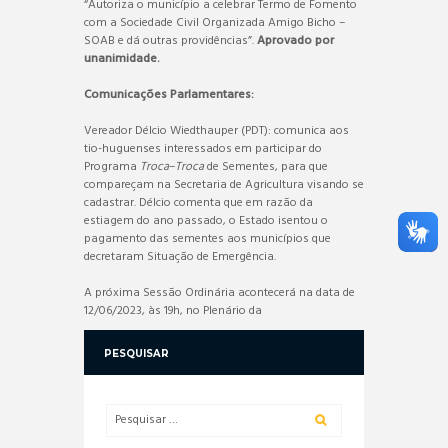
“Autoriza o município a celebrar Termo de Fomento
com a Sociedade Civil Organizada Amigo Bicho –
SOAB e dá outras providências”.
Aprovado por
unanimidade.
Comunicações Parlamentares:
Vereador Délcio Wiedthauper (PDT): comunica aos
tio-huguenses interessados em participar do
Programa
Troca
–
Troca
de Sementes, para que
compareçam na Secretaria de Agricultura visando se
cadastrar. Délcio comenta que em razão da
estiagem do ano passado, o Estado isentou o
pagamento das sementes aos municípios que
decretaram Situação de Emergência.
A próxima Sessão Ordinária acontecerá na data de
12/06/2023, às 19h, no Plenário da
PESQUISAR