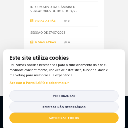
INFORMATIVO DA CÂMARA DE
VEREADORES DE TIO HUGO/RS
7 DIAS ATRÁS
0
SESSÃO DE 27/07/2026
8 DIAS ATRÁS
0
Informações sobre a realização do próximo
Este site utiliza cookies
concurso público são solicitadas pela
vereadora Jéssica
Utilizamos cookies necessários para o funcionamento do site e,
mediante consentimento, cookies de estatística, funcionalidade e
17 DIAS ATRÁS
0
marketing para melhorar sua experiência.
Acessar o Portal LGPD e saber mais
PERSONALIZAR
Política de Privacidade
Política de Cookies
Mapa do Site
Portal da Transparência
REJEITAR NÃO NECESSÁRIOS
© 2026 Câmara de Vereadores de Tio Hugo/RS. Todos so
AUTORIZAR TODOS
direitos reservados.