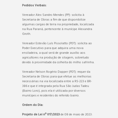
Pedidos Verbais:
Vereador Alex Sandro Mendes (PP): solicita à
Secretaria de Obras a fim de que disponibilize
algumas cargas de terra na propriedade, localizada
na Rua Paraná, pertencente à munícipe Alexandra
Groth.
Vereador Estevão Luís Pissolatto (PDT): solicita ao
Poder Executivo para que adquira uma nova
ensiladeira, a qual será de grande auxílio aos
agricultores na produção de silagem, sobretudo
devido à proximidade da colheita do milho safrinha.
Vereador Nelson Rogério Dapper (PDT): requer da
Secretaria de Obras para que efetue as melhorias
necessárias na via localizada entre a RS-223 e BR-
386 e que é integrada pela Rua São Judas Tadeu
(Bairro Loro), pois ela é utilizada por diversos
munícipes e residentes do referido bairro.
Ordem do Dia:
Projeto de Lei nº 017/2023
de 08 de maio de 2023: