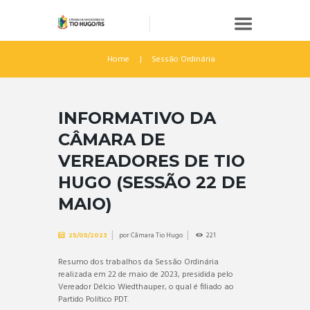
Home
Sessão Ordinária
INFORMATIVO DA
CÂMARA DE
VEREADORES DE TIO
HUGO (SESSÃO 22 DE
MAIO)
por
Câmara Tio Hugo
221
25/05/2023
Resumo dos trabalhos da Sessão Ordinária
realizada em 22 de maio de 2023, presidida pelo
Vereador Délcio Wiedthauper, o qual é filiado ao
Partido Político PDT.