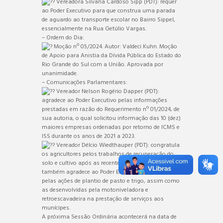
Vereadora Silvana Cardoso Sipp (PDT): requer
ao Poder Executivo para que construa uma parada
de aguardo ao transporte escolar no Bairro Sippel,
essencialmente na Rua Getúlio Vargas.
– Ordem do Dia:
Moção nº 05/2024. Autor: Valdeci Kuhn. Moção
de Apoio para Anistia da Dívida Pública do Estado do
Rio Grande do Sul com a União. Aprovada por
unanimidade.
– Comunicações Parlamentares:
Vereador Nelson Rogério Dapper (PDT):
agradece ao Poder Executivo pelas informações
prestadas em razão do Requerimento nº 01/2024, de
sua autoria, o qual solicitou informação das 10 (dez)
maiores empresas ordenadas por retorno de ICMS e
ISS durante os anos de 2021 a 2023.
Vereador Délcio Wiedthauper (PDT): congratula
os agricultores pelos trabalhos de recuperação do
solo e cultivo após as recentes chuvas. O vereador
também agradece ao Poder Executivo Municipal
pelas ações de plantio de pasto e trigo, assim como
as desenvolvidas pela motoniveladora e
retroescavadeira na prestação de serviços aos
munícipes.
A próxima Sessão Ordinária acontecerá na data de