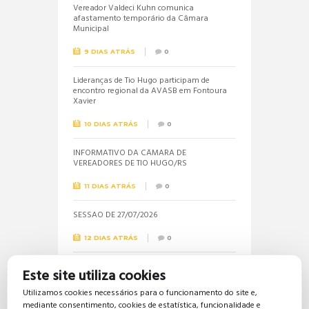
Vereador Valdeci Kuhn comunica
afastamento temporário da Câmara
Municipal
9 DIAS ATRÁS
0
Lideranças de Tio Hugo participam de
encontro regional da AVASB em Fontoura
Xavier
10 DIAS ATRÁS
0
INFORMATIVO DA CÂMARA DE
VEREADORES DE TIO HUGO/RS
11 DIAS ATRÁS
0
SESSÃO DE 27/07/2026
12 DIAS ATRÁS
0
Informações sobre a realização do próximo
Este site utiliza cookies
concurso público são solicitadas pela
vereadora Jéssica
Utilizamos cookies necessários para o funcionamento do site e,
mediante consentimento, cookies de estatística, funcionalidade e