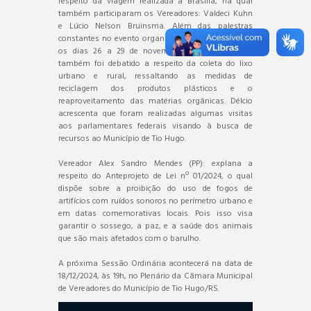
respeito da viagem realizada a Brasília, na qual
também participaram os Vereadores: Valdeci Kuhn
e Lúcio Nelson Bruinsma. Além das palestras
constantes no evento organizado pela UVB durante
os dias 26 a 29 de novembro do corrente ano,
também foi debatido a respeito da coleta do lixo
urbano e rural, ressaltando as medidas de
reciclagem dos produtos plásticos e o
reaproveitamento das matérias orgânicas. Délcio
acrescenta que foram realizadas algumas visitas
aos parlamentares federais visando à busca de
recursos ao Município de Tio Hugo.
Vereador Alex Sandro Mendes (PP): explana a
respeito do Anteprojeto de Lei nº 01/2024, o qual
dispõe sobre a proibição do uso de fogos de
artifícios com ruídos sonoros no perímetro urbano e
em datas comemorativas locais. Pois isso visa
garantir o sossego, a paz, e a saúde dos animais
que são mais afetados com o barulho.
A próxima Sessão Ordinária acontecerá na data de
18/12/2024, às 19h, no Plenário da Câmara Municipal
de Vereadores do Município de Tio Hugo/RS.