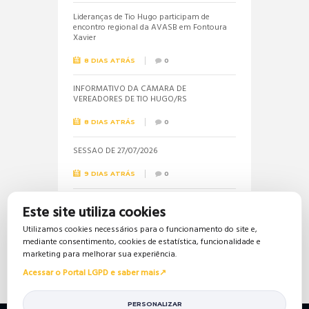
Lideranças de Tio Hugo participam de
encontro regional da AVASB em Fontoura
Xavier
8 DIAS ATRÁS
0
INFORMATIVO DA CÂMARA DE
VEREADORES DE TIO HUGO/RS
8 DIAS ATRÁS
0
SESSÃO DE 27/07/2026
9 DIAS ATRÁS
0
Informações sobre a realização do próximo
Este site utiliza cookies
concurso público são solicitadas pela
vereadora Jéssica
Utilizamos cookies necessários para o funcionamento do site e,
mediante consentimento, cookies de estatística, funcionalidade e
18 DIAS ATRÁS
0
marketing para melhorar sua experiência.
Acessar o Portal LGPD e saber mais
PERSONALIZAR