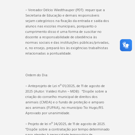
– Vereador Délcio Wiedthauper (PDT): requer que a
Secretaria de Educação e demais responsáveis
sejam categóricos na fixação da entrada e saída dos
alunos nas escolas municipais, porquanto o
cumprimento disso é uma forma de suscitar no
discente a responsabilidade de obediência às
normas sociais e das instituições públicas/privadas,
e, no ensejo, prepará-los às exigências trabalhistas
relacionadas a pontualidade.
Ordem do Dia:
– Anteprojeto de Lei nº 01/2025, de 11 de agosto de
2025 (Autor: Valdeci Kuhn – MDB): “Dispõe sobre a
criação do conselho municipal de direitos dos
animais (CMDA) e o fundo de proteção e amparo
aos animais (FUPAA), no município Tio Hugo/RS.
Aprovado por unanimidade.
– Projeto de lei nº 34/2025, de 11 de agosto de 2025.
“Dispõe sobre a contratação por tempo determinado
para atender à necessidade temporária de