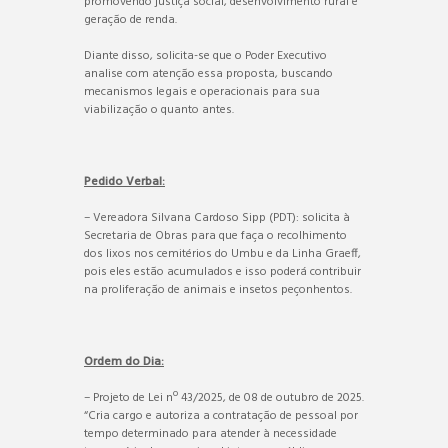
promovendo justiça social, desenvolvimento rural e
geração de renda.
Diante disso, solicita-se que o Poder Executivo
analise com atenção essa proposta, buscando
mecanismos legais e operacionais para sua
viabilização o quanto antes.
Pedido Verbal:
– Vereadora Silvana Cardoso Sipp (PDT): solicita à
Secretaria de Obras para que faça o recolhimento
dos lixos nos cemitérios do Umbu e da Linha Graeff,
pois eles estão acumulados e isso poderá contribuir
na proliferação de animais e insetos peçonhentos.
Ordem do Dia:
– Projeto de Lei nº 43/2025, de 08 de outubro de 2025.
“Cria cargo e autoriza a contratação de pessoal por
tempo determinado para atender à necessidade