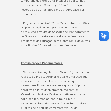
temporária de excepcional interesse público, nos
termos do inciso IX do artigo 37 da Constituição
Federal, e dá outras providências.” Aprovado por
unanimidade.
– Projeto de Lei nº 45/2025, de 27 de outubro de 2025:
Dispõe a criação de Programa Municipal de
distribuição gratuita de Sensores de Monitoramento
de Glicose aos portadores de diabetes inscritos em
programas de educação para diabéticos, e dá outras
providências.” Aprovado por unanimidade.
Comunicações Parlamentares:
– Vereadora Rosangela Luíza Vicari (PL): comenta a
respeito do Projeto Acolher, o qual é uma ação que
possui o obtivo social de proteção aos que
necessitam. Rosangela comenta que participou em
encontro do PL Mulher, em conjunto com as
Vereadoras Jéssica e Gesinei, enfatizando que foi
solicitado recursos ao nosso município. A
parlamentar também parabeniza os funcionários
públicos pelo seu dia comemorativo (28 de