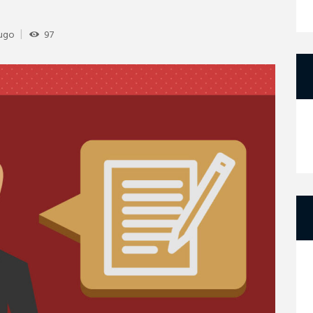
Hugo
97