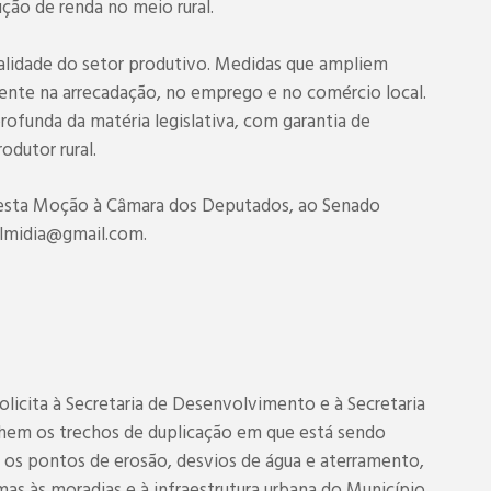
ção de renda no meio rural.
alidade do setor produtivo. Medidas que ampliem
mente na arrecadação, no emprego e no comércio local.
ofunda da matéria legislativa, com garantia de
odutor rural.
 desta Moção à Câmara dos Deputados, ao Senado
ialmidia@gmail.com.
licita à Secretaria de Desenvolvimento e à Secretaria
em os trechos de duplicação em que está sendo
 os pontos de erosão, desvios de água e aterramento,
mas às moradias e à infraestrutura urbana do Município