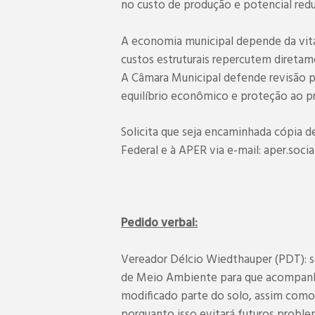
no custo de produção e potencial redu
A economia municipal depende da vit
custos estruturais repercutem direta
A Câmara Municipal defende revisão pr
equilíbrio econômico e proteção ao pr
Solicita que seja encaminhada cópia
Federal e à APER via e-mail: aper.soc
Pedido verbal:
Vereador Délcio Wiedthauper (PDT): so
de Meio Ambiente para que acompanh
modificado parte do solo, assim como
porquanto isso evitará futuros proble