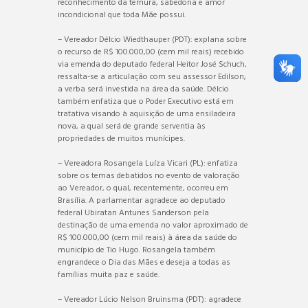
reconhecimento da ternura, sabedoria e amor
incondicional que toda Mãe possui.
– Vereador Délcio Wiedthauper (PDT): explana sobre
o recurso de R$ 100.000,00 (cem mil reais) recebido
via emenda do deputado federal
Heitor José Schuch
,
ressalta-se a articulação com seu assessor Edilson;
a verba será investida na área da saúde. Délcio
também enfatiza que o Poder Executivo está em
tratativa visando à aquisição de uma ensiladeira
nova, a qual será de grande serventia às
propriedades de muitos munícipes.
– Vereadora Rosangela Luíza Vicari (PL): enfatiza
sobre os temas debatidos no evento de valoração
ao Vereador, o qual, recentemente, ocorreu em
Brasília. A parlamentar agradece ao deputado
federal
Ubiratan Antunes Sanderson
pela
destinação de uma emenda no valor aproximado de
R$ 100.000,00 (cem mil reais) à área da saúde do
município de Tio Hugo. Rosangela também
engrandece o Dia das Mães e deseja a todas as
famílias muita paz e saúde.
– Vereador Lúcio Nelson Bruinsma (PDT): agradece