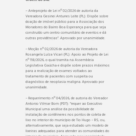
– Anteprojeto de Lei nº 02/2026 de autoria da
Vereadora Gesinei Antunes Leite (PL): Dispõe sobre
doação de imóvel público para a Associação dos
Moradores do Bairro Boa Esperança para que seja
construído um centro comunitário de eventos
e dá
outras providências”.
Aprovado por unanimidade.
– Moção nº 02/2026 de autoria da Vereadora
Rosangela Luíza Vicari (PL): Apoio ao Projeto de Lei
nº 118/2026, o qual tramita na Assembleia
Legislativa Gaúcha e dispõe sobre prazos máximos
para a realização de exames voltados ao
tratamento de pacientes com suspeita ou
diagnóstico de neoplasia maligna. Aprovado por
unanimidade.
– Requerimento nº 04/2026, de autoria do Vereador
Antonio Vilmar Born (PDT): “requer ao Executivo
Municipal uma análise da possibilidade de
instalação de contêineres nos pontos de coleta de
lixo no interior do município de Tio Hugo – RS, ou,
alternativamente, que seja estudado um modelo de
lixeiras adequadas para atender as comunidades do