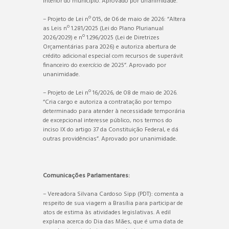
interior do município. Aprovado por unanimidade.
– Projeto de Lei nº 015, de 06 de maio de 2026: “Altera
as Leis nº 1.281/2025 (Lei do Plano Plurianual
2026/2029) e nº 1.296/2025 (Lei de Diretrizes
Orçamentárias para 2026) e autoriza abertura de
crédito adicional especial com recursos de superávit
financeiro do exercício de 2025”. Aprovado por
unanimidade.
– Projeto de Lei nº 16/2026, de 08 de maio de 2026.
“Cria cargo e autoriza a contratação por tempo
determinado para atender à necessidade temporária
de excepcional interesse público, nos termos do
inciso IX do artigo 37 da Constituição Federal, e dá
outras providências”. Aprovado por unanimidade.
Comunicações Parlamentares:
– Vereadora Silvana Cardoso Sipp (PDT): comenta a
respeito de sua viagem a Brasília para participar de
atos de estima às atividades legislativas. A edil
explana acerca do Dia das Mães, que é uma data de