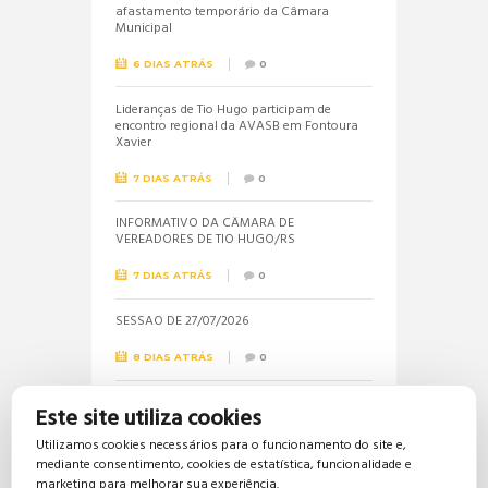
afastamento temporário da Câmara
Municipal
6 DIAS ATRÁS
0
Lideranças de Tio Hugo participam de
encontro regional da AVASB em Fontoura
Xavier
7 DIAS ATRÁS
0
INFORMATIVO DA CÂMARA DE
VEREADORES DE TIO HUGO/RS
7 DIAS ATRÁS
0
SESSÃO DE 27/07/2026
8 DIAS ATRÁS
0
Informações sobre a realização do próximo
Este site utiliza cookies
concurso público são solicitadas pela
vereadora Jéssica
Utilizamos cookies necessários para o funcionamento do site e,
mediante consentimento, cookies de estatística, funcionalidade e
16 DIAS ATRÁS
0
marketing para melhorar sua experiência.