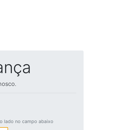
ança
nosco.
ao lado no campo abaixo