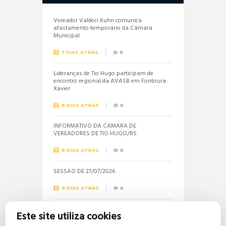
Vereador Valdeci Kuhn comunica
afastamento temporário da Câmara
Municipal
7 DIAS ATRÁS
0
Lideranças de Tio Hugo participam de
encontro regional da AVASB em Fontoura
Xavier
8 DIAS ATRÁS
0
INFORMATIVO DA CÂMARA DE
VEREADORES DE TIO HUGO/RS
8 DIAS ATRÁS
0
SESSÃO DE 27/07/2026
9 DIAS ATRÁS
0
Informações sobre a realização do próximo
Este site utiliza cookies
concurso público são solicitadas pela
vereadora Jéssica