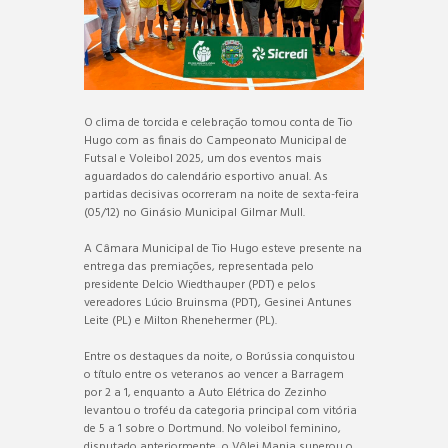
O clima de torcida e celebração tomou conta de Tio
Hugo com as finais do Campeonato Municipal de
Futsal e Voleibol 2025, um dos eventos mais
aguardados do calendário esportivo anual. As
partidas decisivas ocorreram na noite de sexta-feira
(05/12) no Ginásio Municipal Gilmar Mull.
A Câmara Municipal de Tio Hugo esteve presente na
entrega das premiações, representada pelo
presidente Delcio Wiedthauper (PDT) e pelos
vereadores Lúcio Bruinsma (PDT), Gesinei Antunes
Leite (PL) e Milton Rhenehermer (PL).
Entre os destaques da noite, o Borússia conquistou
o título entre os veteranos ao vencer a Barragem
por 2 a 1, enquanto a Auto Elétrica do Zezinho
levantou o troféu da categoria principal com vitória
de 5 a 1 sobre o Dortmund. No voleibol feminino,
disputado anteriormente, o Vôlei Mania superou o