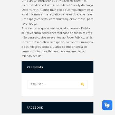
um espaço adequado às atividades de lazer nas
proximidades do Campo de Futebol Society da Praça
Oscar Groth. Alguns munícipes que frequentam esse
local informaram a respeito da necessidade de haver
um espaço coberto, com churrasqueira e móvel para
lavar louça.
Acrescenta-se que a realização do presente Pedido
de Providência poderá ser realizado de modo célere e
não gerará custos relevantes ao Poder Público, aliás,
fomentará a prática do esporte, da confraternização
e das relações sociais. Diante da importância do
tema, solicito o acolhimento e atendimento do
referido pedido.
PESQUISAR
FACEBOOK