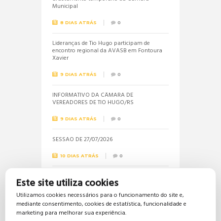
Municipal
8 DIAS ATRÁS
0
Lideranças de Tio Hugo participam de
encontro regional da AVASB em Fontoura
Xavier
9 DIAS ATRÁS
0
INFORMATIVO DA CÂMARA DE
VEREADORES DE TIO HUGO/RS
9 DIAS ATRÁS
0
SESSÃO DE 27/07/2026
10 DIAS ATRÁS
0
Informações sobre a realização do próximo
Este site utiliza cookies
concurso público são solicitadas pela
vereadora Jéssica
Utilizamos cookies necessários para o funcionamento do site e,
mediante consentimento, cookies de estatística, funcionalidade e
18 DIAS ATRÁS
0
marketing para melhorar sua experiência.