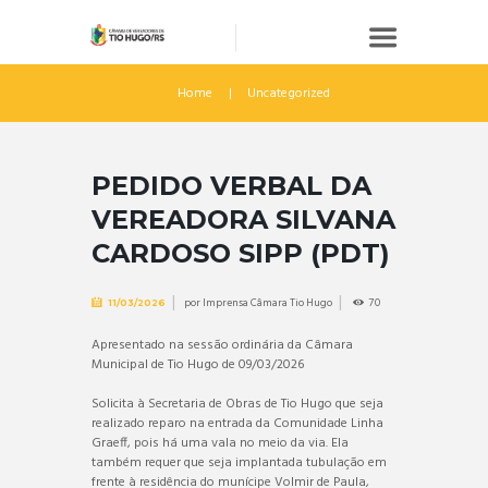
Home
Uncategorized
PEDIDO VERBAL DA
VEREADORA SILVANA
CARDOSO SIPP (PDT)
por
Imprensa Câmara Tio Hugo
70
11/03/2026
Apresentado na sessão ordinária da Câmara
Municipal de Tio Hugo de 09/03/2026
Solicita à Secretaria de Obras de Tio Hugo que seja
realizado reparo na entrada da Comunidade Linha
Graeff, pois há uma vala no meio da via. Ela
também requer que seja implantada tubulação em
frente à residência do munícipe Volmir de Paula,