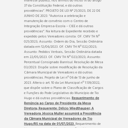
interesse público, nos termos do inciso IX do artigo
37 da Constituição Federal, e dá outras
providências”. PROJETO DE LEI N° 21/2023, DE 22 DE
JUNHO DE 2023. “Autoriza a celebração e
manutenção de convênio com o Centro de
Integração Empresa-Escola – CIEE e dá outras
providências”. Na leitura de Expediente recebido e
expedido pelos Vereadores consta: OF. CMV TH Nº
021/2023; Assunto: Ordem do Dia, Sessão Ordinária
datada em 12/06/2023. OF. CMV TH Nº 022/2023;
Assunto: Pedidos Verbais, Sessão Ordinária datada
em 22/05/2023. OF. CMV TH Nº 023/2023; Assunto:
Percentual Consignado Banrisul. Resolução de Mesa
03/2023: Dispõe sobre modificação de Resolução da
Câmara Municipal de Vereadores e dá outras
providências. Projeto de Lei nº 06 de 13 de junho de
2023. Altera o art. 10 da Lei Municipal nº 1.139/2022,
que dispõe sobre o Plano de Classificação de Cargos
e Funções do Pode Legislativo do Município de Tio
Hugo e dá outras providências.
Requerimento de
Renúncia ao Cargo de Presidente da Mesa
Diretora; Requerente: Délcio Wiedthauper;
A
Vereadora Jéssica Muller assumirá a Presidência
da Câmara Municipal de Vereadores de Tio
Hugo/RS na data de 01/07/2023.
Requerimento de