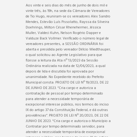
Aos vinte e seis dias do mês de junho de dois mil e
vinte três, às 19h, na sede da Câmara de Vereadores
de Tio Hugo, reuniram-se os vereadores Alex Sandro
Mendes, Estevão Luís Pissolatto, Rayssa da Silveira
Doehrings, Milton César Rhenehermer, Jéssica
Muller, Valdeci Kuhn, Nelson Rogério Dapper e
Valduze Back Vollmer. Verificado o número legal de
vereadores presentes, a SESSÃO ORDINÁRIA foi
aberta e presidida pelo vereador Délcio Wiedthauper,
o qual solicitou ao Agente Legislativo para que
fizesse a leitura da Ata nº 13/2023 da Sessão
Ordinária realizada na data de 12/06/2023, a qual
depois de lida e discutida foi aprovada por
unanimidade. No Expediente recebido do Prefeito
Municipal consta: PROJETO DE LEI Nº 19/2023, DE 22
DE JUNHO DE 2023. “Cria cargo e autoriza a
contratação de pessoal por tempo determinado
para atender a necessidade temporária de
excepcional interesse público, nos termos do inciso
IX do artigo 37 da Constituição Federal, e dá outras
providências”. PROJETO DE LEI Nº 20/2023, DE 22 DE
JUNHO DE 2023. “Cria cargo e autoriza o Município a
Contratar por tempo determinado servidor, para
atender a necessidade temporária de excepcional