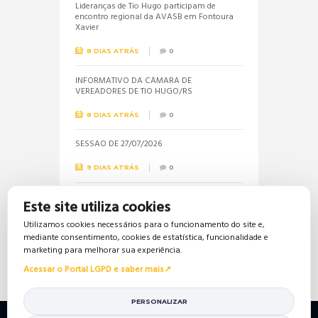
Lideranças de Tio Hugo participam de
encontro regional da AVASB em Fontoura
Xavier
8 DIAS ATRÁS
0
INFORMATIVO DA CÂMARA DE
VEREADORES DE TIO HUGO/RS
8 DIAS ATRÁS
0
SESSÃO DE 27/07/2026
9 DIAS ATRÁS
0
Informações sobre a realização do próximo
Este site utiliza cookies
concurso público são solicitadas pela
vereadora Jéssica
Utilizamos cookies necessários para o funcionamento do site e,
mediante consentimento, cookies de estatística, funcionalidade e
17 DIAS ATRÁS
0
marketing para melhorar sua experiência.
Acessar o Portal LGPD e saber mais
PERSONALIZAR
Política de Privacidade
Política de Cookies