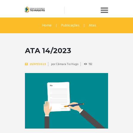
Home
Publicações
Atas
ATA 14/2023
por
Câmara Tio Hugo
192
25/07/2023