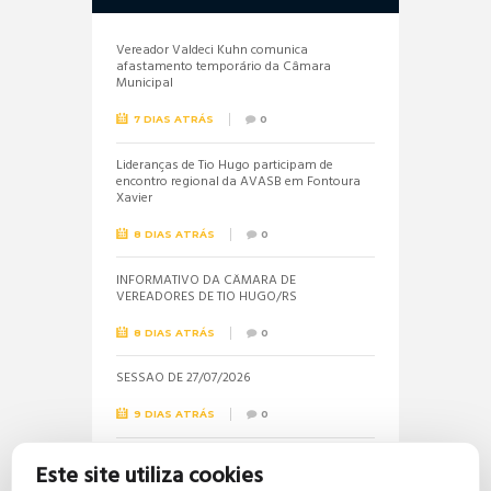
Vereador Valdeci Kuhn comunica
afastamento temporário da Câmara
Municipal
7 DIAS ATRÁS
0
Lideranças de Tio Hugo participam de
encontro regional da AVASB em Fontoura
Xavier
8 DIAS ATRÁS
0
INFORMATIVO DA CÂMARA DE
VEREADORES DE TIO HUGO/RS
8 DIAS ATRÁS
0
SESSÃO DE 27/07/2026
9 DIAS ATRÁS
0
Informações sobre a realização do próximo
Este site utiliza cookies
concurso público são solicitadas pela