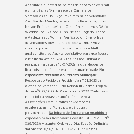
Aos vinte e quatro dias do mês de agosto de dois mil
e vinte três, às 19h, na sede da Câmara de
Vereadores de Tio Hugo, reuniram-se os vereadores
Alex Sandro Mendes, Estevão Luís Pissolatto, Lúcio
Nelson Bruinsma, Milton César Rhenehermer, Délcio
Wiedthauper, Valdeci Kuhn, Nelson Rogério Dapper
e Valduze Back Vollmer. Verificado o número legal
de vereadores presentes, a SESSÃO ORDINÁRIA foi
aberta e presidida pela vereadora Jéssica Muller, a
qual solicitou ao Agente Legislativo para que fizesse
a leitura da Ata nº 15/2023 da Sessão Ordinária
realizada na data de 10/07/2023, a qual depois de
lida e discutida foi aprovada por unanimidade.
No
expediente recebido do Prefeito Municipal:
Resposta do Pedido de Providencia nº 01/2023 de
autoria do Vereador Lúcio Nelson Bruinsma. Projeto
de Lei nº 022/2023 de 21 de julho de 2023. “Autoriza o
município a repassar auxílio financeiro a
Associações Comunitárias de Moradores
estabelecidas no Município e dá outras
providências”.
Na leitura de Expediente recebido e
expedido pelos Vereadores consta:
OF. CMV TH Nº
028/2023; Assunto: Ordem do Dia, Sessão Ordinária
datada em 10/07/2023. OF. CMV TH Nº 029/2023;