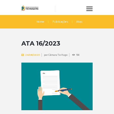
Home
Publicações
Atas
ATA 16/2023
por
Câmara Tio Hugo
194
24/08/2023