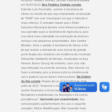
Assunto: Pedidos Verbais, Sessão Ordinária datada
em 10/07/2023.
Nos Pedidos Verbais consta:
Estevão Luís Pissolatto: solicita à Secretaria de
Obras no intuito de que seja implantada sinalização
de “PARE” nas vias municipais em que o trânsito é
mais intenso. O vereador requer que o Poder
Executivo Municipal destine uma retroescavadeira e
seu operador para a Secretária de Agricultura, pois
isso dará mais celeridade na realização de diversos
serviços nas pequenas propriedades. Alex Sandro
Mendes: refaz o pedido à Secretaria de Obras a fim
de que realize a retirada de uma árvore de grande
porte fixada aos arredores da residência do munícipe
Sebastião Adalberto de Moraes, localizada na Rua
Paraná, Bairro Gourg. No entanto, caso isso não
seja efetuado na corrente semana, Alex mesmo irá
fazer a retirada, pois a árvore está na iminência de
cair e poderá causar danos imensuráveis.
Na Ordem
do Dia consta
: Projeto de Lei nº 022/2023 de 21 de
julho de 2023. “Autoriza o município a repassar
auxílio financeiro a Associações Comunitárias de
Moradores estabelecidas no Município e dá outras
providências”.
Aprovado por unanimidade.
Nas
comunicações parlamentares fez uso o seguinte
vereador: Délcio Wiedthauper. Não havendo mais