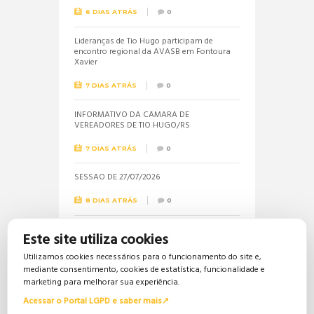
6 DIAS ATRÁS
0
Lideranças de Tio Hugo participam de
encontro regional da AVASB em Fontoura
Xavier
7 DIAS ATRÁS
0
INFORMATIVO DA CÂMARA DE
VEREADORES DE TIO HUGO/RS
7 DIAS ATRÁS
0
SESSÃO DE 27/07/2026
8 DIAS ATRÁS
0
Informações sobre a realização do próximo
Este site utiliza cookies
concurso público são solicitadas pela
vereadora Jéssica
Utilizamos cookies necessários para o funcionamento do site e,
mediante consentimento, cookies de estatística, funcionalidade e
16 DIAS ATRÁS
0
marketing para melhorar sua experiência.
Acessar o Portal LGPD e saber mais