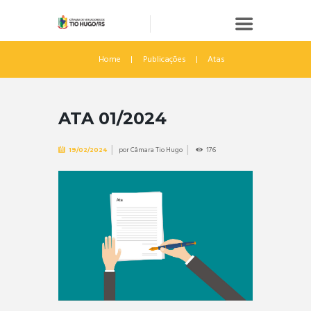
Home
Publicações
Atas
ATA 01/2024
por
Câmara Tio Hugo
176
19/02/2024