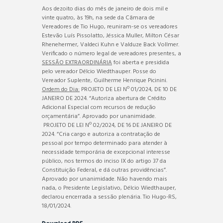
Aos dezoito dias do mês de janeiro de dois mil e
vinte quatro, às 19h, na sede da Câmara de
Vereadores de Tio Hugo, reuniram-se os vereadores
Estevão Luís Pissolatto, Jéssica Muller, Milton César
Rhenehermer, Valdeci Kuhn e Valduze Back Vollmer.
Verificado o número legal de vereadores presentes, a
SESSÃO EXTRAORDINÁRIA
foi aberta e presidida
pelo vereador Délcio Wiedthauper. Posse do
Vereador Suplente, Guilherme Henrique Picinini.
Ordem do Dia:
PROJETO DE LEI Nº 01/2024, DE 10 DE
JANEIRO DE 2024. “Autoriza abertura de Crédito
Adicional Especial com recursos de redução
orçamentária”. Aprovado por unanimidade.
PROJETO DE LEI Nº 02/2024, DE 16 DE JANEIRO DE
2024. “Cria cargo e autoriza a contratação de
pessoal por tempo determinado para atender à
necessidade temporária de excepcional interesse
público, nos termos do inciso IX do artigo 37 da
Constituição Federal, e dá outras providências”.
Aprovado por unanimidade. Não havendo mais
nada, o Presidente Legislativo, Délcio Wiedthauper,
declarou encerrada a sessão plenária. Tio Hugo-RS,
18/01/2024.