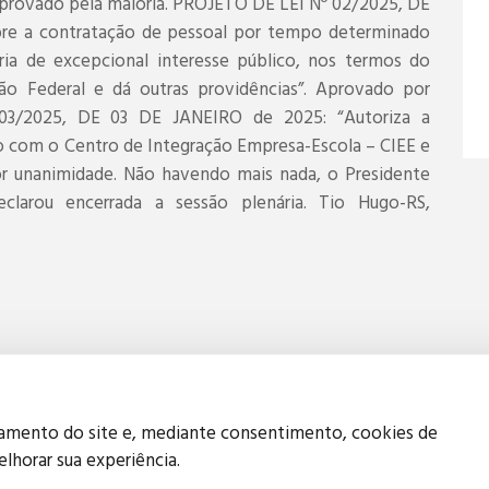
 Aprovado pela maioria. PROJETO DE LEI Nº 02/2025, DE
re a contratação de pessoal por tempo determinado
ia de excepcional interesse público, nos termos do
ção Federal e dá outras providências”. Aprovado por
03/2025, DE 03 DE JANEIRO de 2025: “Autoriza a
 com o Centro de Integração Empresa-Escola – CIEE e
or unanimidade. Não havendo mais nada, o Presidente
eclarou encerrada a sessão plenária. Tio Hugo-RS,
namento do site e, mediante consentimento, cookies de
elhorar sua experiência.
Política de Privacidade
Política de Cookies