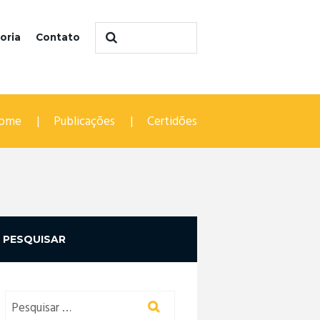
oria
Contato
ome
Publicações
Certidões
PESQUISAR