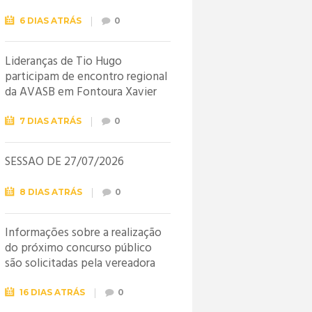
6 DIAS ATRÁS
0
Lideranças de Tio Hugo
participam de encontro regional
da AVASB em Fontoura Xavier
7 DIAS ATRÁS
0
SESSÃO DE 27/07/2026
8 DIAS ATRÁS
0
Informações sobre a realização
do próximo concurso público
são solicitadas pela vereadora
Jéssica
16 DIAS ATRÁS
0