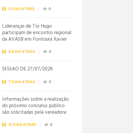
5 DIAS ATRÁS
0
Lideranças de Tio Hugo
participam de encontro regional
da AVASB em Fontoura Xavier
6 DIAS ATRÁS
0
SESSÃO DE 27/07/2026
7 DIAS ATRÁS
0
Informações sobre a realização
do próximo concurso público
são solicitadas pela vereadora
Jéssica
15 DIAS ATRÁS
0