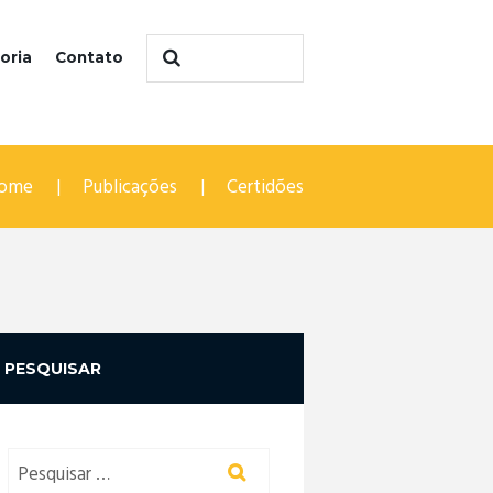
oria
Contato
ome
Publicações
Certidões
PESQUISAR