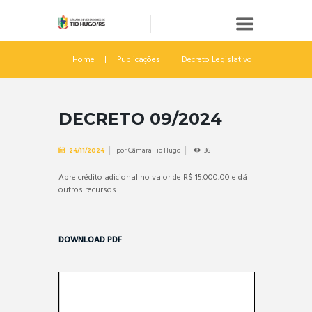
Home
Publicações
Decreto Legislativo
DECRETO 09/2024
por
Câmara Tio Hugo
36
24/11/2024
Abre crédito adicional no valor de R$ 15.000,00 e dá
outros recursos.
DOWNLOAD PDF