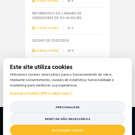
7 DIAS ATRÁS
0
INFORMATIVO DA CÂMARA DE
VEREADORES DE TIO HUGO/RS
7 DIAS ATRÁS
0
SESSÃO DE 27/07/2026
8 DIAS ATRÁS
0
Informações sobre a realização do próximo
Este site utiliza cookies
concurso público são solicitadas pela
vereadora Jéssica
Utilizamos cookies necessários para o funcionamento do site e,
mediante consentimento, cookies de estatística, funcionalidade e
16 DIAS ATRÁS
0
marketing para melhorar sua experiência.
Acessar o Portal LGPD e saber mais
PERSONALIZAR
Política de Privacidade
Política de Cookies
Mapa do Site
Portal da Transparência
REJEITAR NÃO NECESSÁRIOS
© 2026 Câmara de Vereadores de Tio Hugo/RS. Todos so
AUTORIZAR TODOS
direitos reservados.