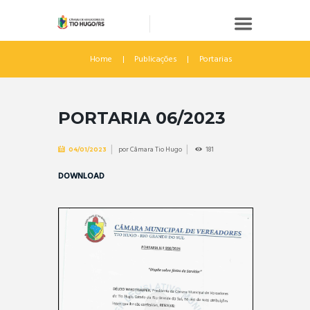
Home
Publicações
Portarias
PORTARIA 06/2023
por
Câmara Tio Hugo
181
04/01/2023
DOWNLOAD