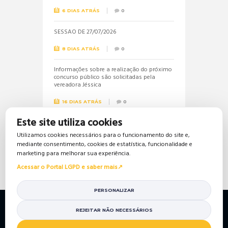
6 DIAS ATRÁS
0
SESSÃO DE 27/07/2026
8 DIAS ATRÁS
0
Informações sobre a realização do próximo
concurso público são solicitadas pela
vereadora Jéssica
16 DIAS ATRÁS
0
Este site utiliza cookies
Vereadora Jéssica solicita lista dos
beneficiários do Bolsa Família
Utilizamos cookies necessários para o funcionamento do site e,
mediante consentimento, cookies de estatística, funcionalidade e
16 DIAS ATRÁS
0
marketing para melhorar sua experiência.
Acessar o Portal LGPD e saber mais
PERSONALIZAR
Política de Privacidade
Política de Cookies
Mapa do Site
Portal da Transparência
REJEITAR NÃO NECESSÁRIOS
© 2026 Câmara de Vereadores de Tio Hugo/RS. Todos so