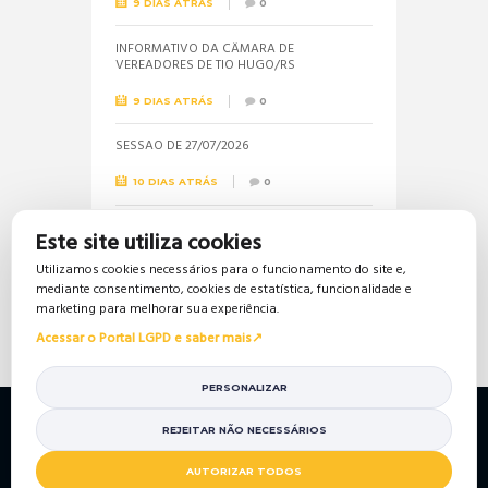
9 DIAS ATRÁS
0
INFORMATIVO DA CÂMARA DE
VEREADORES DE TIO HUGO/RS
9 DIAS ATRÁS
0
SESSÃO DE 27/07/2026
10 DIAS ATRÁS
0
Informações sobre a realização do próximo
Este site utiliza cookies
concurso público são solicitadas pela
vereadora Jéssica
Utilizamos cookies necessários para o funcionamento do site e,
mediante consentimento, cookies de estatística, funcionalidade e
18 DIAS ATRÁS
0
marketing para melhorar sua experiência.
Acessar o Portal LGPD e saber mais
PERSONALIZAR
Política de Privacidade
Política de Cookies
Mapa do Site
Portal da Transparência
REJEITAR NÃO NECESSÁRIOS
© 2026 Câmara de Vereadores de Tio Hugo/RS. Todos so
AUTORIZAR TODOS
direitos reservados.