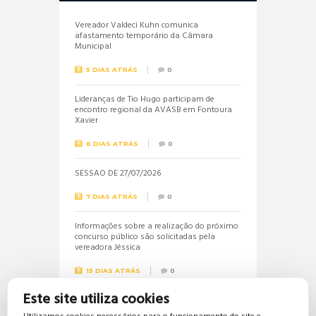
Vereador Valdeci Kuhn comunica
afastamento temporário da Câmara
Municipal
5 DIAS ATRÁS
0
Lideranças de Tio Hugo participam de
encontro regional da AVASB em Fontoura
Xavier
6 DIAS ATRÁS
0
SESSÃO DE 27/07/2026
7 DIAS ATRÁS
0
Informações sobre a realização do próximo
concurso público são solicitadas pela
vereadora Jéssica
15 DIAS ATRÁS
0
Este site utiliza cookies
Vereadora Jéssica solicita lista dos
beneficiários do Bolsa Família