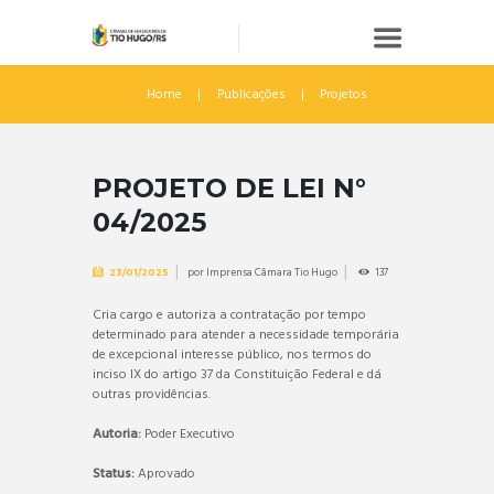
Home
Publicações
Projetos
PROJETO DE LEI N°
04/2025
por
Imprensa Câmara Tio Hugo
137
23/01/2025
Cria cargo e autoriza a contratação por tempo
determinado para atender a necessidade temporária
de excepcional interesse público, nos termos do
inciso IX do artigo 37 da Constituição Federal e dá
outras providências.
Autoria:
Poder Executivo
Status:
Aprovado